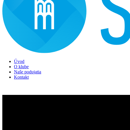
Úvod
O klube
Naše podujatia
Kontakt