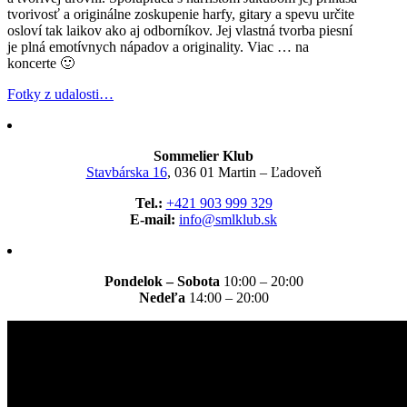
tvorivosť a originálne zoskupenie harfy, gitary a spevu určite
osloví tak laikov ako aj odborníkov. Jej vlastná tvorba piesní
je plná emotívnych nápadov a originality. Viac … na
koncerte 🙂
Fotky z udalosti…
Sommelier Klub
Stavbárska 16
, 036 01 Martin – Ľadoveň
Tel.:
+421 903 999 329
E-mail:
info@smlklub.sk
Pondelok – Sobota
10:00 – 20:00
Nedeľa
14:00 – 20:00