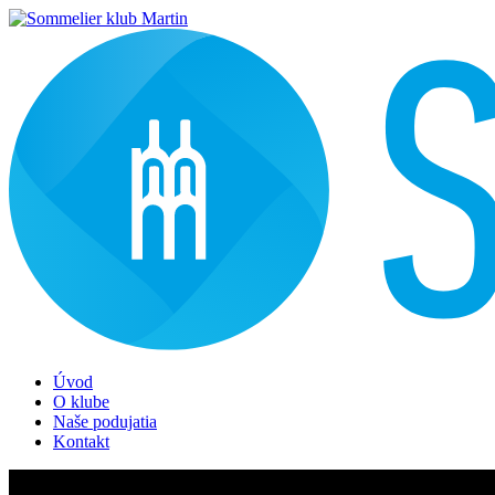
Úvod
O klube
Naše podujatia
Kontakt