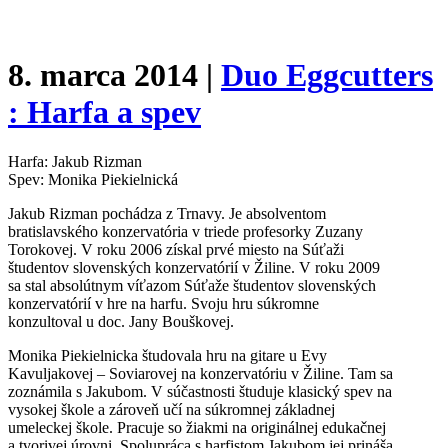
8. marca 2014 |
Duo Eggcutters
: Harfa a spev
Harfa: Jakub Rizman
Spev: Monika Piekielnická
Jakub Rizman pochádza z Trnavy. Je absolventom
bratislavského konzervatória v triede profesorky Zuzany
Torokovej. V roku 2006 získal prvé miesto na Súťaži
študentov slovenských konzervatórií v Žiline. V roku 2009
sa stal absolútnym víťazom Súťaže študentov slovenských
konzervatórií v hre na harfu. Svoju hru súkromne
konzultoval u doc. Jany Bouškovej.
Monika Piekielnicka študovala hru na gitare u Evy
Kavuljakovej – Soviarovej na konzervatóriu v Žiline. Tam sa
zoznámila s Jakubom. V súčastnosti študuje klasický spev na
vysokej škole a zároveň učí na súkromnej základnej
umeleckej škole. Pracuje so žiakmi na originálnej edukačnej
a tvorivej úrovni. Spolupráca s harfistom Jakubom jej prináša